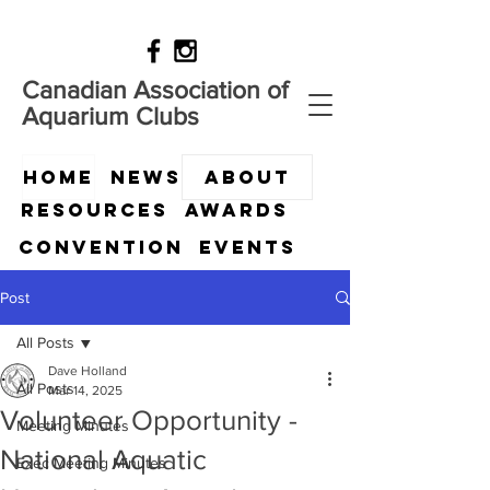
Canadian Association of
Aquarium Clubs
HOME
News
ABOUT
Resources
Awards
Convention
Events
Post
All Posts
Dave Holland
All Posts
Mar 14, 2025
Volunteer Opportunity -
Meeting Minutes
National Aquatic
Exec Meeting Minutes