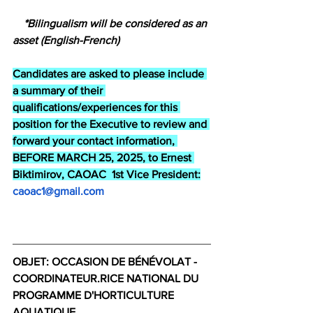
    *Bilingualism will be considered as an 
asset (English-French)
Candidates are asked to please include 
a summary of their 
qualifications/experiences for this 
position for the Executive to review and 
forward your contact information, 
BEFORE MARCH 25, 2025, to Ernest 
Biktimirov, CAOAC  1st Vice President:
caoac1@gmail.com
OBJET: OCCASION DE BÉNÉVOLAT - 
COORDINATEUR.RICE NATIONAL DU 
PROGRAMME D'HORTICULTURE 
AQUATIQUE