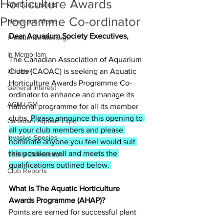
Horticulture Awards
Announcements
Programme Co-ordinator
News and Views
Dear Aquarium Society Executives,
President's Message
In Memoriam
The Canadian Association of Aquarium 
Updates
Clubs (CAOAC) is seeking an Aquatic 
Horticulture Awards Programme Co-
General Interest
ordinator to enhance and manage its 
AGM | GM
national programme for all its member 
clubs. 
Please announce this opening to 
Canadian Aquatic Expo
all your club members and please 
Invasive Species
nominate anyone you feel would suit 
this position well and meets the 
Yearly Convention
qualifications outlined below. 
Club Reports
What Is The Aquatic Horticulture 
Awards Programme (AHAP)? 
Points are earned for successful plant 