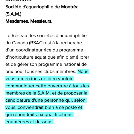
Société d'aquariophilie de Montréal 
(S.A.M.)   
Mesdames, Messieurs,
Le Réseau des sociétés d’aquariophilie 
du Canada (RSAC) est à la recherche 
d’un coordinateur.rice du programme 
d’horticulture aquatique afin d'améliorer 
et de gérer son programme national de 
prix pour tous ses clubs membres. 
Nous 
vous remercions de bien vouloir 
communiquer cette ouverture à tous les 
membres de la S.A.M. et de proposer la 
candidature d'une personne qui, selon 
vous, conviendrait bien à ce poste et 
qui répondrait aux qualifications 
énumérées ci-dessous.